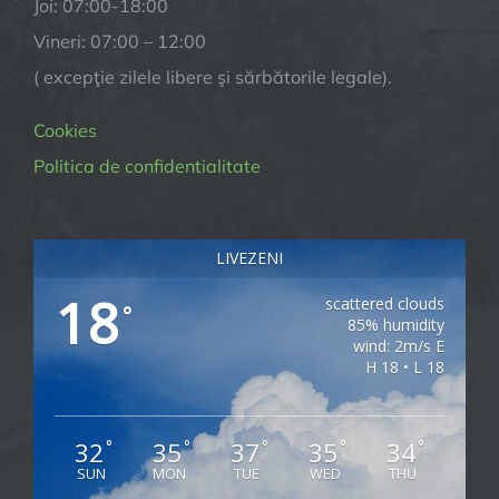
Joi: 07:00-18:00
Vineri: 07:00 – 12:00
( excepţie zilele libere şi sărbătorile legale).
Cookies
Politica de confidentialitate
LIVEZENI
18
scattered clouds
°
85% humidity
wind: 2m/s E
H 18 • L 18
32
35
37
35
34
°
°
°
°
°
SUN
MON
TUE
WED
THU