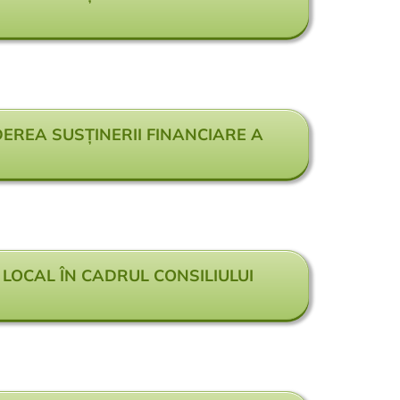
DEREA SUSȚINERII FINANCIARE A
 LOCAL ÎN CADRUL CONSILIULUI