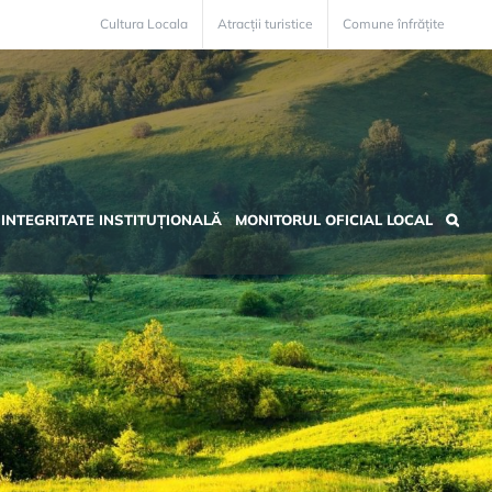
Cultura Locala
Atracții turistice
Comune înfrățite
INTEGRITATE INSTITUȚIONALĂ
MONITORUL OFICIAL LOCAL