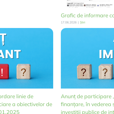
Grafic de informare c
17.06.2026
|
Știri
ordare linie de
Anunț de participare ,
ciare a obiectivelor de
finanțare, în vederea s
0.01.2025
investiții publice de 