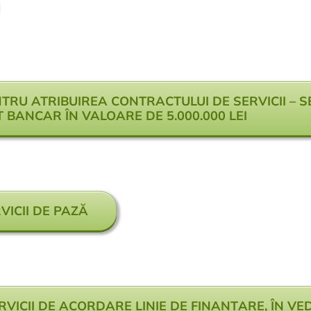
TRU ATRIBUIREA CONTRACTULUI DE SERVICII – S
 BANCAR ÎN VALOARE DE 5.000.000 LEI
VICII DE PAZĂ
RVICII DE ACORDARE LINIE DE FINANȚARE, ÎN VE