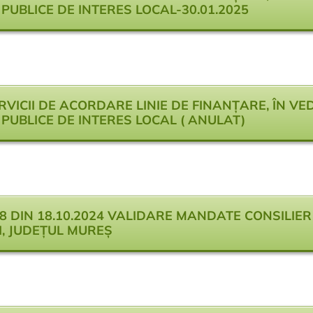
 PUBLICE DE INTERES LOCAL-30.01.2025
RVICII DE ACORDARE LINIE DE FINANȚARE, ÎN VE
I PUBLICE DE INTERES LOCAL ( ANULAT)
98 DIN 18.10.2024 VALIDARE MANDATE CONSILIER
I, JUDEȚUL MUREȘ