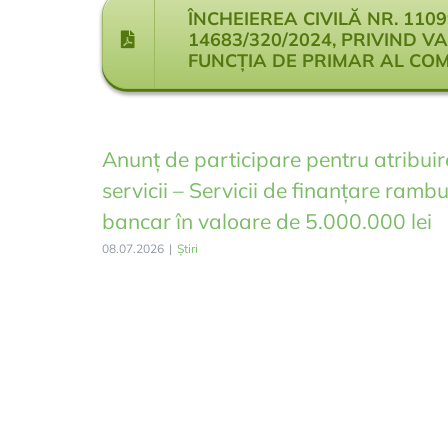
ÎNCHEIEREA CIVILĂ NR. 110
14683/320/2024, PRIVIND V
FUNCȚIA DE PRIMAR AL COMU
Anunț de participare pentru atribuir
servicii – Servicii de finanțare rambu
bancar în valoare de 5.000.000 lei
08.07.2026
|
Știri