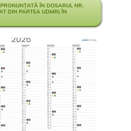
Ș, PRONUNȚATĂ ÎN DOSARUL NR.
DAT DIN PARTEA UDMR) ÎN