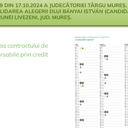
99 DIN 17.10.2024 A JUDECĂTORIEI TÂRGU MURE
ALIDAREA ALEGERII DLUI BÁNYAI ISTVÁN (CANDI
NEI LIVEZENI, JUD. MUREȘ.
ea contractului de
rsabile prin credit