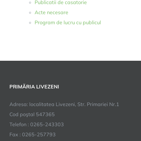
Publicatii de casatorie
Acte necesare
Program de lucru cu publicul
PRIMĂRIA LIVEZENI
Adresa: localitatea Livezeni, Str. Primariei Nr.1
Cod poştal 547365
Telefon : 0265-243303
Fax : 0265-257793