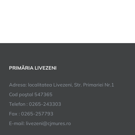
PRIMĂRIA LIVEZENI
Adresa: localitatea Livezeni, Str. Primariei Nr.1
Cod poştal 547365
Telefon : 0265-243303
Fax : 0265-257793
E-mail: livezeni@cjmures.ro