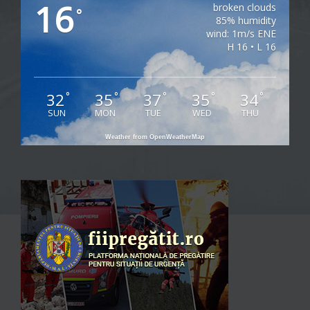
16
broken clouds
°
85% humidity
wind: 1m/s ENE
H 16 • L 16
32
35
37
35
34
°
°
°
°
°
SUN
MON
TUE
WED
THU
Weather from OpenWeatherMap