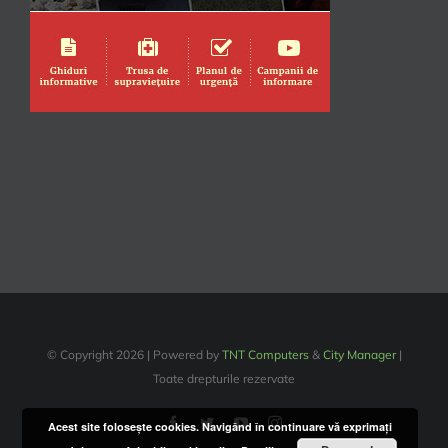
© Copyright
2026 | Powered by
TNT Computers
&
City Manager
|
Toate drepturile rezervate
Facebook
Twitter
YouTube
Instagram
Acest site foloseşte cookies. Navigând în continuare vă exprimaţi