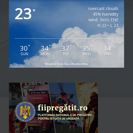
23
overcast clouds
°
45% humidity
wind: 3m/s ENE
H 23 • L 23
30
34
37
35
34
°
°
°
°
°
SUN
MON
TUE
WED
THU
Weather from OpenWeatherMap