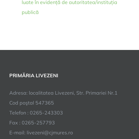
luate în evidență de autoritatea/instituția
publică
PRIMĂRIA LIVEZENI
Adresa: localitatea Livezeni, Str. Primariei Nr.1
Cod poştal 547365
Telefon : 0265-243303
Fax : 0265-257793
E-mail: livezeni@cjmures.ro