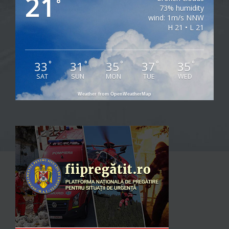
21
°
73% humidity
wind: 1m/s NNW
H 21 • L 21
33
31
35
37
35
°
°
°
°
°
SAT
SUN
MON
TUE
WED
Weather from OpenWeatherMap