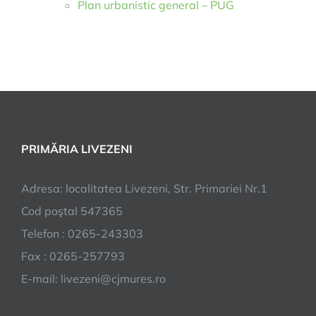
Plan urbanistic general – PUG
PRIMĂRIA LIVEZENI
Adresa: localitatea Livezeni, Str. Primariei Nr.1
Cod poştal 547365
Telefon : 0265-243303
Fax : 0265-257793
E-mail: livezeni@cjmures.ro