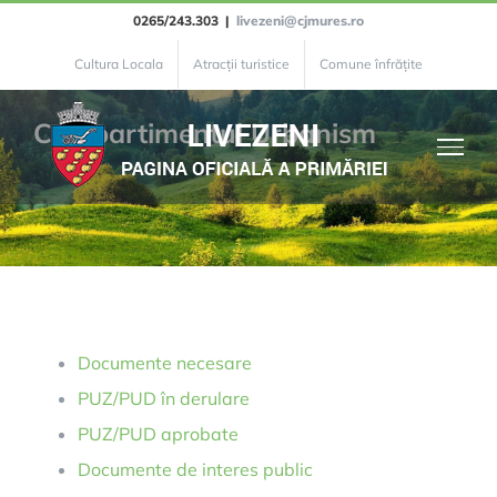
0265/243.303
|
livezeni@cjmures.ro
Cultura Locala
Atracții turistice
Comune înfrățite
Compartimentul Urbanism
Documente necesare
PUZ/PUD în derulare
PUZ/PUD aprobate
Documente de interes public