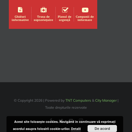
© Copyright
2026 | Powered by
TNT Computers
&
City Manager
|
Toate drepturile rezervate
Acest site foloseşte cookies. Navigând în continuare vă exprimaţi
De acord
acordul asupra folosirii cookie-urilor.
Detalii