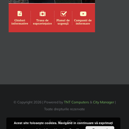
© Copyright
2026 | Powered by
TNT Computers
&
City Manager
|
Toate drepturile rezervate
Facebook
Twitter
YouTube
Instagram
Acest site foloseşte cookies. Navigând în continuare vă exprimaţi