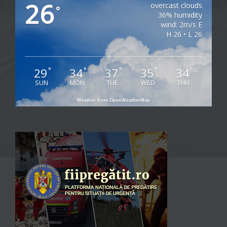
26
overcast clouds
°
36% humidity
wind: 2m/s E
H 26 • L 26
29
34
37
35
34
°
°
°
°
°
SUN
MON
TUE
WED
THU
Weather from OpenWeatherMap