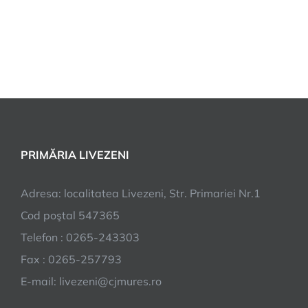
PRIMĂRIA LIVEZENI
Adresa: localitatea Livezeni, Str. Primariei Nr.1
Cod poştal 547365
Telefon : 0265-243303
Fax : 0265-257793
E-mail: livezeni@cjmures.ro