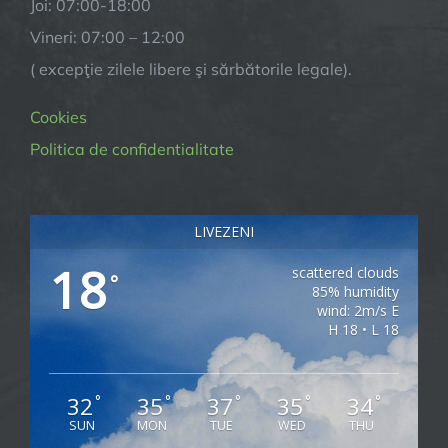
Joi: 07:00-18:00
Vineri: 07:00 – 12:00
( excepţie zilele libere şi sărbătorile legale).
Cookies
Politica de confidentialitate
LIVEZENI
18
scattered clouds
°
85% humidity
wind: 2m/s E
H 18 • L 18
32
35
37
35
34
°
°
°
°
°
SUN
MON
TUE
WED
THU