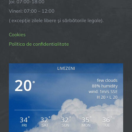
Joi: 07:00-18:00
Vineri: 07:00 – 12:00
( excepţie zilele libere şi sărbătorile legale).
Cookies
Politica de confidentialitate
LIVEZENI
20
few clouds
°
88% humidity
wind: 1m/s SSE
H 20 • L 20
34
32
32
35
36
°
°
°
°
°
FRI
SAT
SUN
MON
TUE