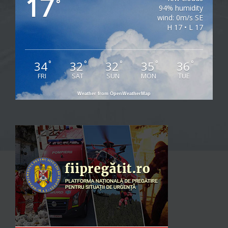
17
°
94% humidity
wind: 0m/s SE
H 17 • L 17
34
32
32
35
36
°
°
°
°
°
FRI
SAT
SUN
MON
TUE
Weather from OpenWeatherMap