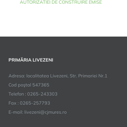
AUTORIZATIEI DE CONSTRUIRE EMISE
PRIMĂRIA LIVEZENI
Adresa: localitatea Livezeni, Str. Primariei Nr.1
Cod poştal 547365
Telefon : 0265-243303
Fax : 0265-257793
E-mail: livezeni@cjmures.ro