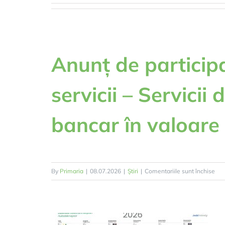
Anunț de participa
servicii – Servicii
bancar în valoare 
pen
By
Primaria
|
08.07.2026
|
Știri
|
Comentariile sunt închise
Anu
de
par
pen