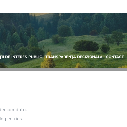
II DE INTERES PUBLIC
TRANSPARENȚĂ DECIZIONALĂ
CONTACT
, deocamdata.
og entries.