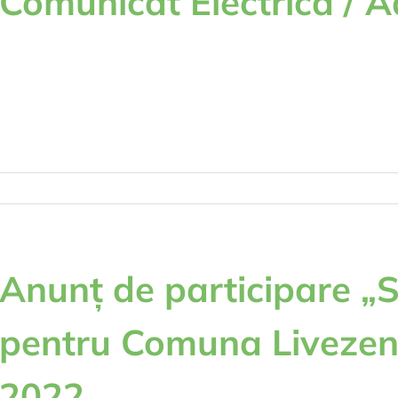
Comunicat Electrica / 
tor
astral
tru
unicat
trica
aserv
Anunț de participare „S
pentru Comuna Livezeni
2022