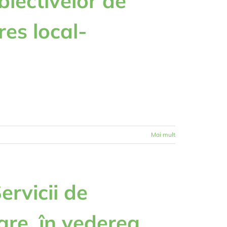
biectivelor de
res local-
Mai mult
ervicii de
are, în vederea