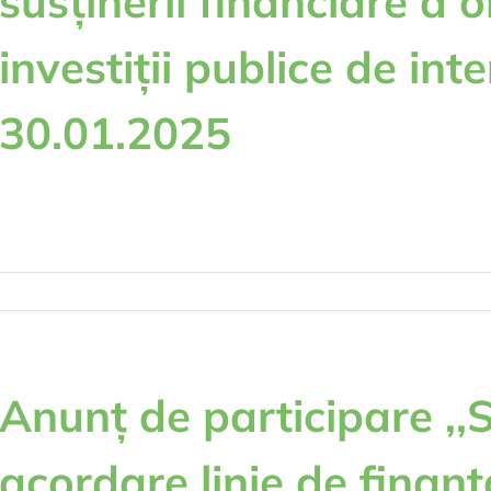
susținerii financiare a o
investiții publice de inte
30.01.2025
tru
nț
ticipare
rvicii
Anunț de participare ,,S
rdare
acordare linie de finanț
e