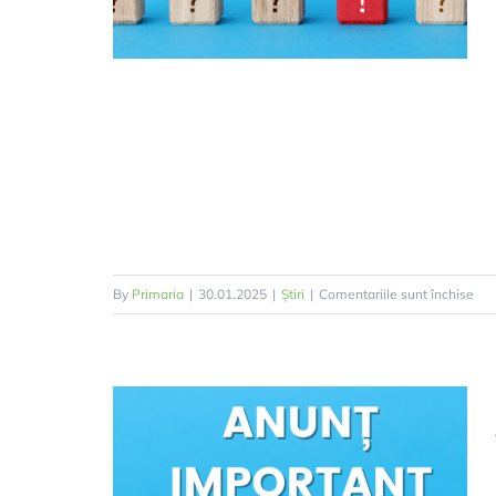
pen
By
Primaria
|
30.01.2025
|
Știri
|
Comentariile sunt închise
Anu
de
par
,,Se
de
aco
lini