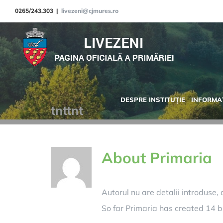
Skip
0265/243.303
|
livezeni@cjmures.ro
to
content
DESPRE INSTITUȚIE
INFORMAȚ
tnttnt
About
Primaria
Autorul nu are detalii introduse
So far Primaria has created 14 bl