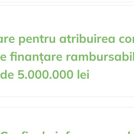
re pentru atribuirea co
 de finanțare rambursabil
de 5.000.000 lei
tru
nț
ticipare
tru