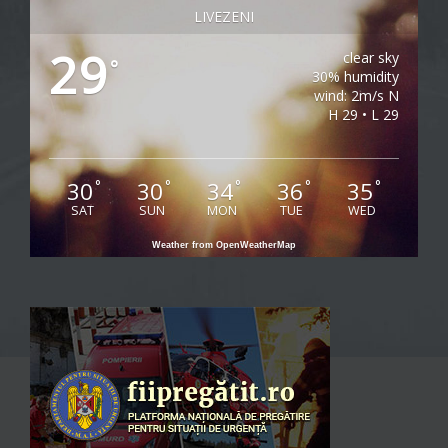
LIVEZENI
29
clear sky
°
30% humidity
wind: 2m/s N
H 29 • L 29
30
30
34
36
35
°
°
°
°
°
SAT
SUN
MON
TUE
WED
Weather from OpenWeatherMap