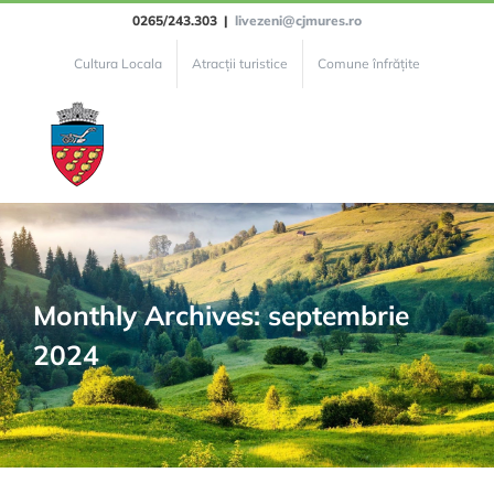
Skip
0265/243.303
|
livezeni@cjmures.ro
to
Cultura Locala
Atracții turistice
Comune înfrățite
content
Monthly Archives:
septembrie
2024