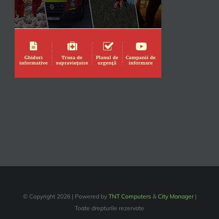
© Copyright
2026 | Powered by
TNT Computers
&
City Manager
|
Toate drepturile rezervate