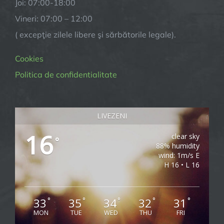
Joi: 07:00-18:00
Vineri: 07:00 – 12:00
( excepţie zilele libere şi sărbătorile legale).
Cookies
Politica de confidentialitate
LIVEZENI
16
clear sky
°
88% humidity
wind: 1m/s E
H 16 • L 16
33
35
34
32
31
°
°
°
°
°
MON
TUE
WED
THU
FRI