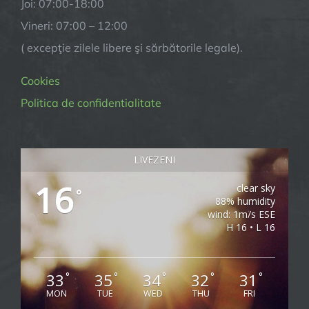
Joi: 07:00-18:00
Vineri: 07:00 – 12:00
( excepţie zilele libere şi sărbătorile legale).
Cookies
Politica de confidentialitate
LIVEZENI
16
clear sky
°
88% humidity
wind: 1m/s ESE
H 16 • L 16
33
35
34
32
31
°
°
°
°
°
MON
TUE
WED
THU
FRI