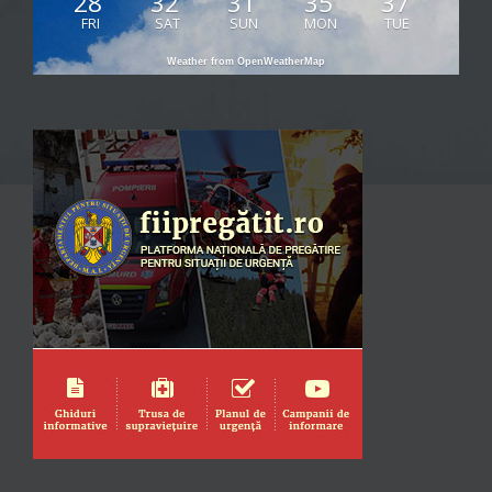
28
32
31
35
37
FRI
SAT
SUN
MON
TUE
Weather from OpenWeatherMap