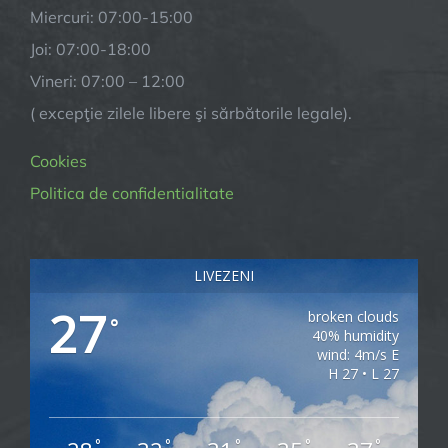
Miercuri: 07:00-15:00
Joi: 07:00-18:00
Vineri: 07:00 – 12:00
( excepţie zilele libere şi sărbătorile legale).
Cookies
Politica de confidentialitate
LIVEZENI
27
broken clouds
°
40% humidity
wind: 4m/s E
H 27 • L 27
°
°
°
°
°